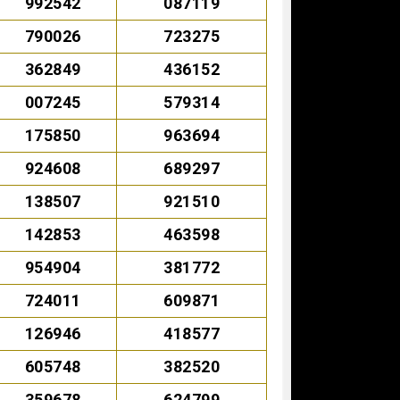
992542
087119
790026
723275
362849
436152
007245
579314
175850
963694
924608
689297
138507
921510
142853
463598
954904
381772
724011
609871
126946
418577
605748
382520
359678
624799