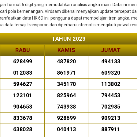
gan format 6 digit yang memudahkan analisis angka main. Data ini men
i pola kemenangan. Virdsam dikenal menyajikan update tercepat dan
anfaatkan data HK 6D ini, pengguna dapat mempelajari tren angka, m
 data tersaji transparan dan diperbarui otomatis mengikuti jadwal re
TAHUN 2023
RABU
KAMIS
JUMAT
628499
487820
494133
012083
861971
609320
594627
345170
113802
123101
825964
794453
904653
743938
702985
833678
928699
909213
638028
040413
887911