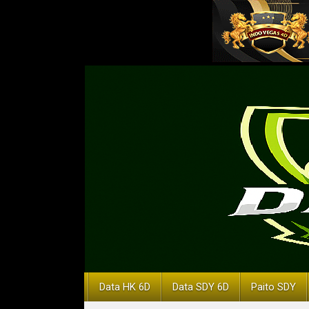
Data HK 6D
Data SDY 6D
Paito SDY