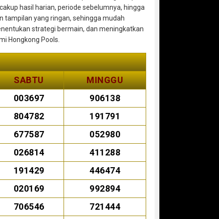
cakup hasil harian, periode sebelumnya, hingga
 tampilan yang ringan, sehingga mudah
enentukan strategi bermain, dan meningkatkan
smi Hongkong Pools.
SABTU
MINGGU
003697
906138
804782
191791
677587
052980
026814
411288
191429
446474
020169
992894
706546
721444