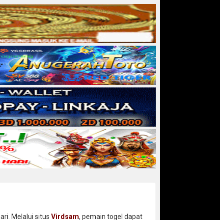
i. Melalui situs
Virdsam
, pemain togel dapat