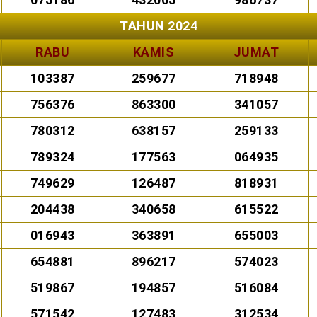
TAHUN 2024
RABU
KAMIS
JUMAT
103387
259677
718948
756376
863300
341057
780312
638157
259133
789324
177563
064935
749629
126487
818931
204438
340658
615522
016943
363891
655003
654881
896217
574023
519867
194857
516084
571542
127483
312534