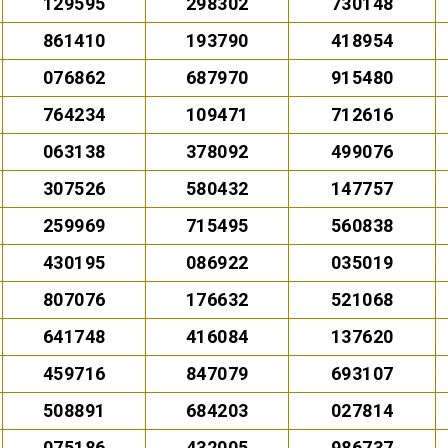
129595
298302
730148
861410
193790
418954
076862
687970
915480
764234
109471
712616
063138
378092
499076
307526
580432
147757
259969
715495
560838
430195
086922
035019
807076
176632
521068
641748
416084
137620
459716
847079
693107
508891
684203
027814
075186
432005
986737