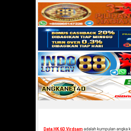
Data HK 6D Virdsam
adalah kumpulan angka kel