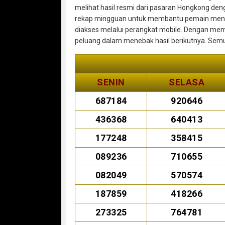
melihat hasil resmi dari pasaran Hongkong den
rekap mingguan untuk membantu pemain mencar
diakses melalui perangkat mobile. Dengan mem
peluang dalam menebak hasil berikutnya. Semua
SENIN
SELASA
687184
920646
436368
640413
177248
358415
089236
710655
082049
570574
187859
418266
273325
764781