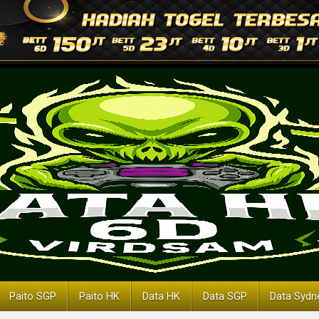
Paito SGP
Paito HK
Data HK
Data SGP
Data Sydn