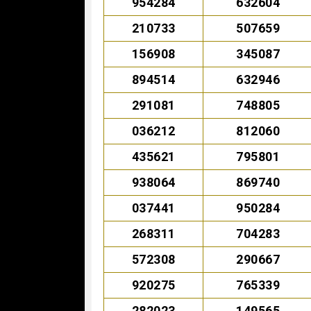
954284
632604
210733
507659
156908
345087
894514
632946
291081
748805
036212
812060
435621
795801
938064
869740
037441
950284
268311
704283
572308
290667
920275
765339
282023
149565