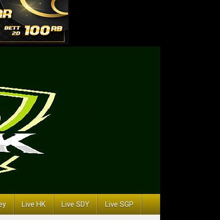
ey
Live HK
Live SDY
Live SGP