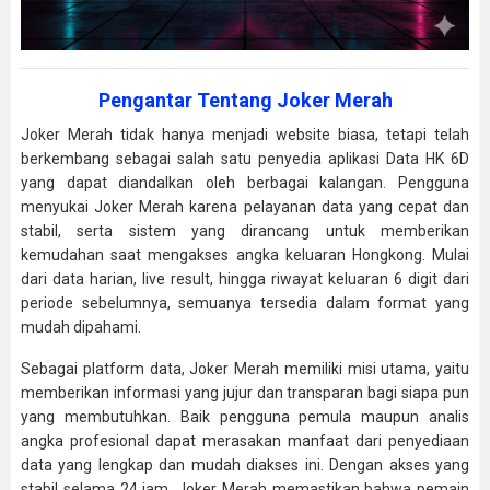
Pengantar Tentang Joker Merah
Joker Merah tidak hanya menjadi website biasa, tetapi telah
berkembang sebagai salah satu penyedia aplikasi Data HK 6D
yang dapat diandalkan oleh berbagai kalangan. Pengguna
menyukai Joker Merah karena pelayanan data yang cepat dan
stabil, serta sistem yang dirancang untuk memberikan
kemudahan saat mengakses angka keluaran Hongkong. Mulai
dari data harian, live result, hingga riwayat keluaran 6 digit dari
periode sebelumnya, semuanya tersedia dalam format yang
mudah dipahami.
Sebagai platform data, Joker Merah memiliki misi utama, yaitu
memberikan informasi yang jujur dan transparan bagi siapa pun
yang membutuhkan. Baik pengguna pemula maupun analis
angka profesional dapat merasakan manfaat dari penyediaan
data yang lengkap dan mudah diakses ini. Dengan akses yang
stabil selama 24 jam, Joker Merah memastikan bahwa pemain