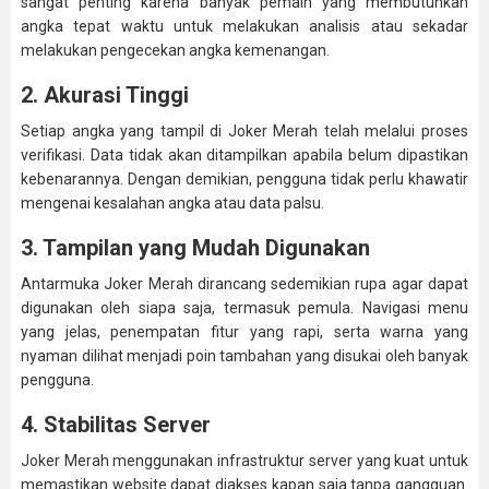
sangat penting karena banyak pemain yang membutuhkan
angka tepat waktu untuk melakukan analisis atau sekadar
melakukan pengecekan angka kemenangan.
2. Akurasi Tinggi
Setiap angka yang tampil di Joker Merah telah melalui proses
verifikasi. Data tidak akan ditampilkan apabila belum dipastikan
kebenarannya. Dengan demikian, pengguna tidak perlu khawatir
mengenai kesalahan angka atau data palsu.
3. Tampilan yang Mudah Digunakan
Antarmuka Joker Merah dirancang sedemikian rupa agar dapat
digunakan oleh siapa saja, termasuk pemula. Navigasi menu
yang jelas, penempatan fitur yang rapi, serta warna yang
nyaman dilihat menjadi poin tambahan yang disukai oleh banyak
pengguna.
4. Stabilitas Server
Joker Merah menggunakan infrastruktur server yang kuat untuk
memastikan website dapat diakses kapan saja tanpa gangguan.