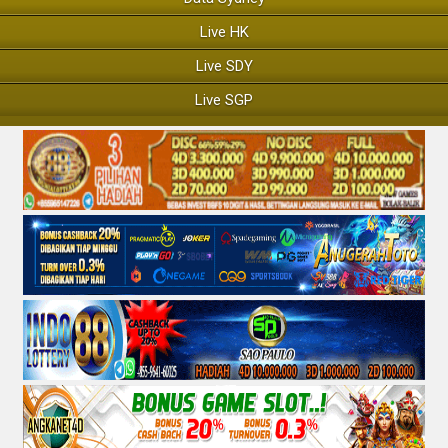
Live HK
Live SDY
Live SGP