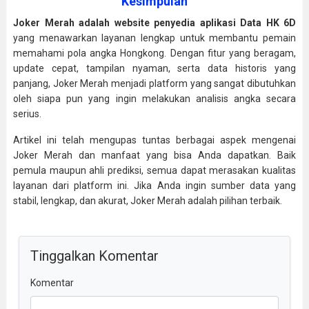
Kesimpulan
Joker Merah adalah website penyedia aplikasi Data HK 6D
yang menawarkan layanan lengkap untuk membantu pemain
memahami pola angka Hongkong. Dengan fitur yang beragam,
update cepat, tampilan nyaman, serta data historis yang
panjang, Joker Merah menjadi platform yang sangat dibutuhkan
oleh siapa pun yang ingin melakukan analisis angka secara
serius.
Artikel ini telah mengupas tuntas berbagai aspek mengenai
Joker Merah dan manfaat yang bisa Anda dapatkan. Baik
pemula maupun ahli prediksi, semua dapat merasakan kualitas
layanan dari platform ini. Jika Anda ingin sumber data yang
stabil, lengkap, dan akurat, Joker Merah adalah pilihan terbaik.
Tinggalkan Komentar
Komentar