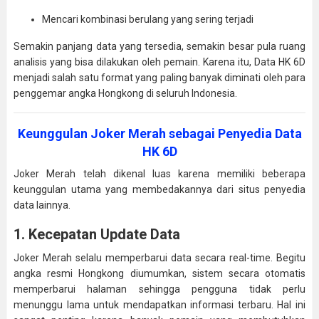
Mencari kombinasi berulang yang sering terjadi
Semakin panjang data yang tersedia, semakin besar pula ruang
analisis yang bisa dilakukan oleh pemain. Karena itu, Data HK 6D
menjadi salah satu format yang paling banyak diminati oleh para
penggemar angka Hongkong di seluruh Indonesia.
Keunggulan Joker Merah sebagai Penyedia Data
HK 6D
Joker Merah telah dikenal luas karena memiliki beberapa
keunggulan utama yang membedakannya dari situs penyedia
data lainnya.
1. Kecepatan Update Data
Joker Merah selalu memperbarui data secara real-time. Begitu
angka resmi Hongkong diumumkan, sistem secara otomatis
memperbarui halaman sehingga pengguna tidak perlu
menunggu lama untuk mendapatkan informasi terbaru. Hal ini