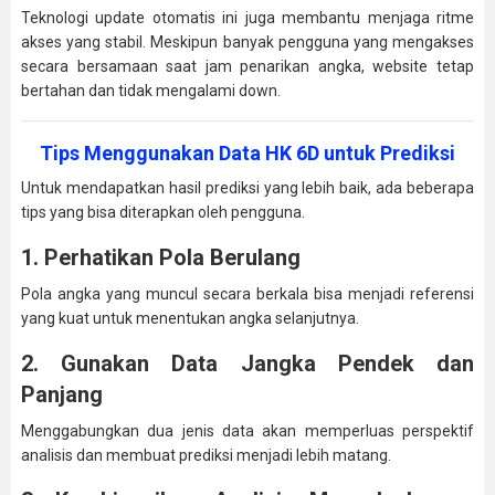
Teknologi update otomatis ini juga membantu menjaga ritme
akses yang stabil. Meskipun banyak pengguna yang mengakses
secara bersamaan saat jam penarikan angka, website tetap
bertahan dan tidak mengalami down.
Tips Menggunakan Data HK 6D untuk Prediksi
Untuk mendapatkan hasil prediksi yang lebih baik, ada beberapa
tips yang bisa diterapkan oleh pengguna.
1. Perhatikan Pola Berulang
Pola angka yang muncul secara berkala bisa menjadi referensi
yang kuat untuk menentukan angka selanjutnya.
2. Gunakan Data Jangka Pendek dan
Panjang
Menggabungkan dua jenis data akan memperluas perspektif
analisis dan membuat prediksi menjadi lebih matang.