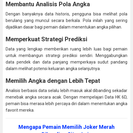
Membantu Analisis Pola Angka
Dengan banyaknya data historis, pengguna bisa melihat pola
berulang yang muncul secara berkala. Pola inilah yang sering
dijadikan dasar bagi pemain dalam menentukan angka pilihan.
Memperkuat Strategi Prediksi
Data yang lengkap memberikan ruang lebih luas bagi pemain
untuk membangun strategi prediksi sendiri. Menggabungkan
data pendek dan data panjang memperkaya sudut pandang
dalam melihat potensi keluaran angka selanjutnya.
Memilih Angka dengan Lebih Tepat
Analisis berbasis data selalu lebih masuk akal dibanding sekadar
menebak angka secara acak. Dengan mempelajari Data HK 6D,
pemain bisa merasa lebih percaya diri dalam menentukan angka
favorit mereka.
Mengapa Pemain Memilih Joker Merah